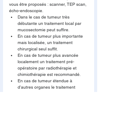
vous être proposés : scanner, TEP scan, 
écho-endoscopie.
Dans le cas de tumeur très 
débutante un traitement local par 
mucosectomie peut suffire.
En cas de tumeur plus importante 
mais localisée, un traitement 
chirurgical seul suffit.
En cas de tumeur plus avancée 
localement un traitement pré-
opératoire par radiothérapie et 
chimiothérapie est recommandé.
En cas de tumeur étendue à 
d’autres organes le traitement 
débute par une chimiothérapie.
 Prévention du cancer de 
l’œsophage : 
Avoir une alimentation saine en 
consommant fruits, légumes et 
fibres.