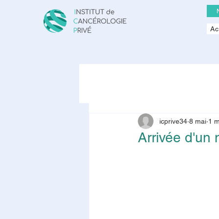
Ac
icprive34
8 mai
1 m
Arrivée d'u