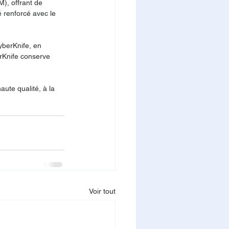
), offrant de 
é renforcé avec le 
yberKnife, en 
rKnife conserve 
ute qualité, à la 
Voir tout