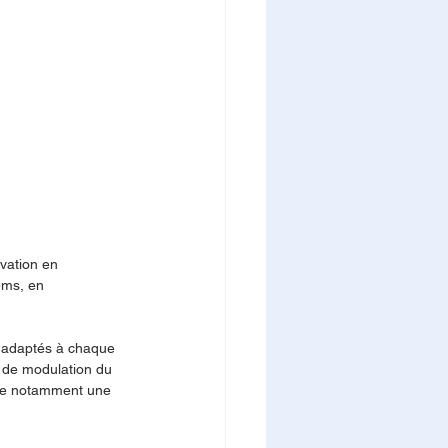
vation en 
ems, en 
x adaptés à chaque 
t de modulation du 
gre notamment une 