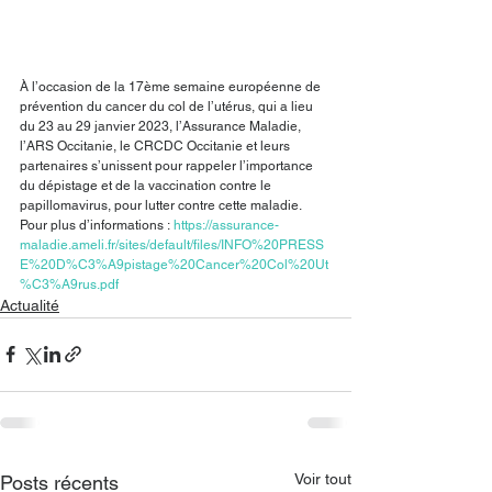
À l’occasion de la 17ème semaine européenne de 
prévention du cancer du col de l’utérus, qui a lieu 
du 23 au 29 janvier 2023, l’Assurance Maladie, 
l’ARS Occitanie, le CRCDC Occitanie et leurs 
partenaires s’unissent pour rappeler l’importance 
du dépistage et de la vaccination contre le 
papillomavirus, pour lutter contre cette maladie.
Pour plus d’informations : 
https://assurance-
maladie.ameli.fr/sites/default/files/INFO%20PRESS
E%20D%C3%A9pistage%20Cancer%20Col%20Ut
%C3%A9rus.pdf
Actualité
Voir tout
Posts récents