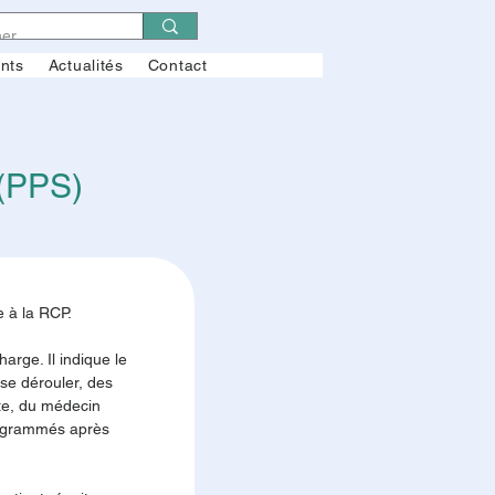
ents
Actualités
Contact
(PPS)
e à la RCP.
rge. Il indique le 
 se dérouler, des 
te, du médecin 
programmés après 