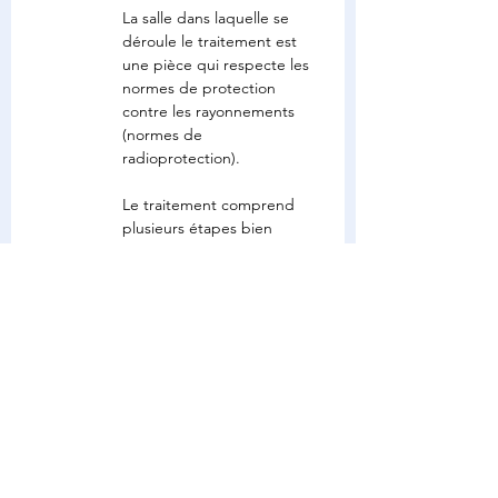
La salle dans laquelle se 
déroule le traitement est 
une pièce qui respecte les 
normes de protection 
contre les rayonnements 
(normes de 
radioprotection).
Le traitement comprend 
plusieurs étapes bien 
distinctes :
– La mise en place du 
patient
Vous êtes installé par 
les manipulateurs, 
sur la table, dans la 
salle de traitement, 
dans la position qui a 
été déterminée lors 
du scanner 
dosimétrique. Pour 