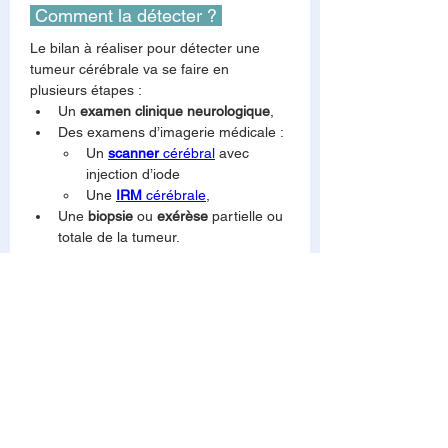
 Comment la détecter ? 
Le bilan à réaliser pour détecter une 
tumeur cérébrale va se faire en 
plusieurs étapes :
Un 
examen clinique neurologique
,
Des examens d’imagerie médicale :
Un 
scanner
 cérébral
 avec 
injection d’iode
Une 
IRM
 cérébrale
,
Une 
biopsie
 ou 
exérèse
 partielle ou 
totale de la tumeur.
 Les traitements 
Votre dossier sera discuté en RCP 
(Réunion de Concertation 
Pluridisciplinaire), c’est une réunion qui 
rassemble plusieurs professionnels 
spécialisés dans la prise en charge 
cérébrale. On y retrouve :
Des neurochirurgiens,