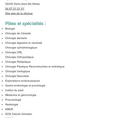
34430 Saint-Jean-De-Védas
04 67 01 01 01
Site web de la clinique
Pôles et spécialités :
Biologie
Chirurgie de l’obésité
Chirurgie dentaire
Chirurgie digestive et viscérale
Chirurgie ophtalmologique
Chirurgie ORL
Chirurgie Orthopédique
Chirurgie Pédiatrique
Chirurgie Plastique Reconstructrice et esthétique
Chirurgie Urologique
Chirurgie Vasculaire
Explorations endoscopiques
Gastro-entérologie et proctologie
Institut du pied
Médecine et gérontologie
Pneumologie
Radiologie
SMUR
SOS Calculs Urinaires