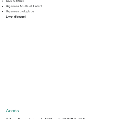
SOS Genoux
Urgences Adulte et Enfant
Urgences urologique
Livret d'accueil
Accès
Voiture : Depuis l’autoroute A907, sortie 32 SAINT-JEAN-
DE-VÉDAS.
Un parking aérien de 348 places est à votre disposition.