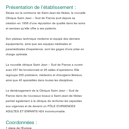
Présentation de l’établissement :
Située sur la commune de Saint-Jean-de-Védas, la nouvelle
Clinique Saint Jean – Sud de France jouit depuis sa
création en 1956 d’une réputation de qualité dans les soins
et services qu’elle offre à ses patients.
Son plateau technique moderne et équipé des derniers
équipements, ainsi que ses équipes médicales et
paramédicales d’expérience, sont les gages d’une prise en
charge optimale.
La nouvelle clinique Saint Jean – Sud de France a ouvert
avec 257 lits fonctionnels et 26 salles d’opérations. Elle
regroupe 200 praticiens, médecins et chirurgiens libéraux,
ainsi que 40 spécialités dans toutes les disciplines.
Le déménagement de la Clinique Saint Jean – Sud de
France dans de nouveaux locaux à Saint-Jean-de-Védas
permet également à la clinique de renforcer les capacités
aux urgences et de devenir un PÔLE D’URGENCES
ADULTES ET ENFANTS H24 incontournable.
Coordonnées :
1 place de l’Europe