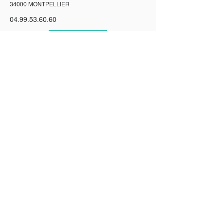
34000 MONTPELLIER
04.99.53.60.60
< Retour
CONTACT
Inscrivez-vous à la liste de diffusion de
l'I.C.P.
JE M'INSCRIS
Mentions légales
Politique de confidentialité
Politique Cookies
© 2023 par Institut de Cancerologie Privé.
TCW