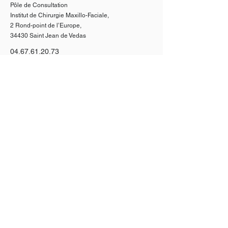
Pôle de Consultation
Institut de Chirurgie Maxillo-Faciale,
2 Rond-point de l’Europe,
34430 Saint Jean de Vedas
04.67.61.20.73
< Retour
CONTACT
Inscrivez-vous à la liste de diffusion de
l'I.C.P.
JE M'INSCRIS
Mentions légales
Politique de confidentialité