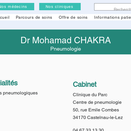
Nos médecins
Nos cliniques
cueil
Parcours de soins
Offre de soins
Informations pati
Dr Mohamad CHAKRA
Pneumologie
alités
Cabinet
s pneumologiques
Clinique du Parc
Centre de pneumologie
50, rue Emile Combes
34170 Castelnau-le-Lez
04.67.33.13.30