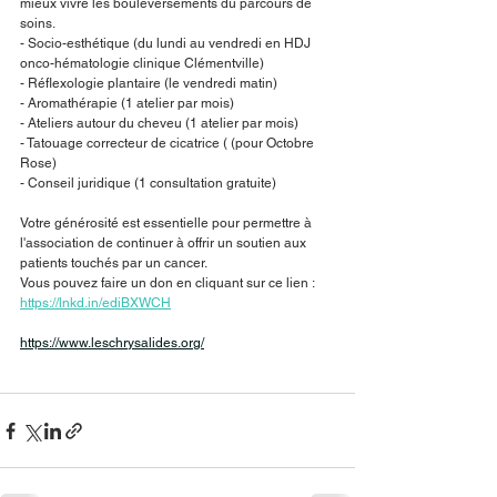
mieux vivre les bouleversements du parcours de 
soins.
- Socio-esthétique (du lundi au vendredi en HDJ 
onco-hématologie clinique Clémentville)
- Réflexologie plantaire (le vendredi matin)
- Aromathérapie (1 atelier par mois)
- Ateliers autour du cheveu (1 atelier par mois)
- Tatouage correcteur de cicatrice ( (pour Octobre 
Rose)
- Conseil juridique (1 consultation gratuite)
Votre générosité est essentielle pour permettre à 
l'association de continuer à offrir un soutien aux 
patients touchés par un cancer.
Vous pouvez faire un don en cliquant sur ce lien : 
https://lnkd.in/ediBXWCH
https://www.leschrysalides.org/