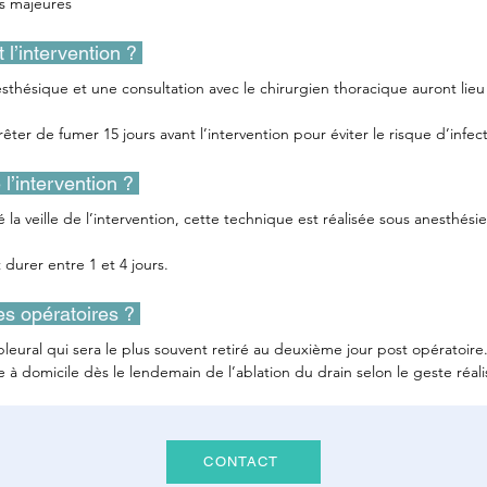
s majeures
t l’intervention ? 
sthésique et une consultation avec le chirurgien thoracique auront lieu 
rrêter de fumer 15 jours avant l’intervention pour éviter le risque d’infec
l’intervention ? 
é la veille de l’intervention, cette technique est réalisée sous anesthési
t durer entre 1 et 4 jours.
tes opératoires ? 
leural qui sera le plus souvent retiré au deuxième jour post opératoire
re à domicile dès le lendemain de l’ablation du drain selon le geste réali
CONTACT